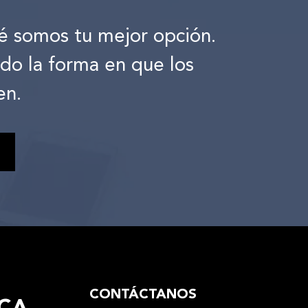
é somos tu mejor opción.
ndo la forma en que los
en.
CONTÁCTANOS