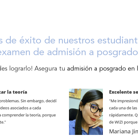
s de éxito de nuestros estudian
examen de admisión a posgrado
es lograrlo! Asegura tu
admisión a posgrado en 
r la teoría
Excelente se
s problemas. Sin embargo, decidí
"Me impresionó 
 videos asociados a cada
cada una de las
 comprender la teoría, porque
rápidamente. Qu
e."
de WIZI porque 
Mariana J