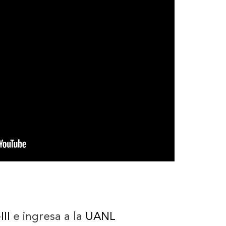
II
e ingresa a la
UANL