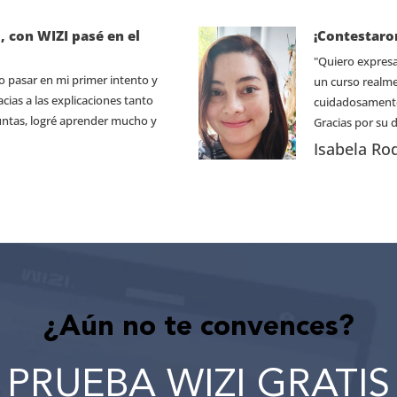
, con WIZI pasé en el
¡Contestaro
"Quiero expresa
o pasar en mi primer intento y
un curso realme
acias a las explicaciones tanto
cuidadosamente
guntas, logré aprender mucho y
Gracias por su d
Isabela Ro
¿Aún no te convences?
PRUEBA WIZI GRATIS