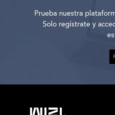
Prueba nuestra platafor
Solo regístrate y acce
es