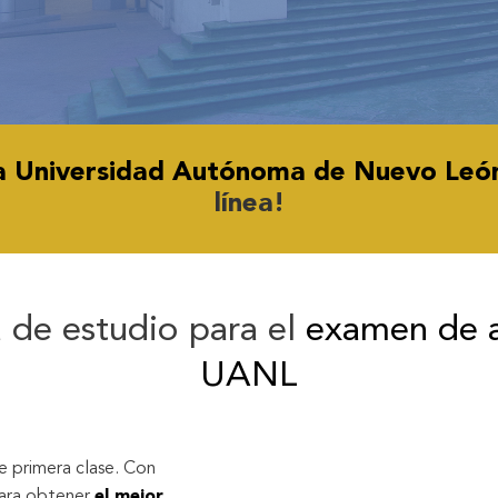
la Universidad Autónoma de Nuevo Leó
línea!
 de estudio para el
examen de 
UANL
e primera clase. Con
para obtener
el mejor