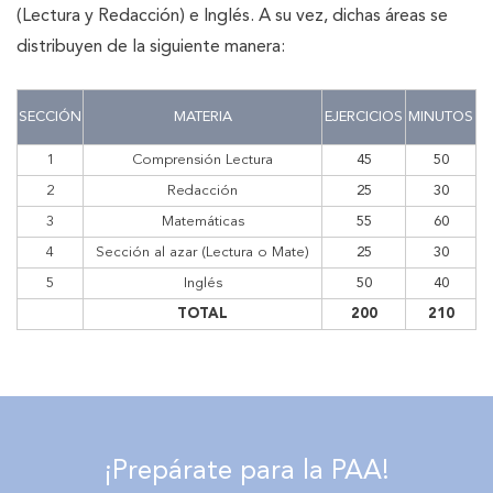
(Lectura y Redacción) e Inglés. A su vez, dichas áreas se
distribuyen de la siguiente manera:
SECCIÓN
MATERIA
EJERCICIOS
MINUTOS
1
Comprensión Lectura
45
50
2
Redacción
25
30
3
Matemáticas
55
60
4
Sección al azar (Lectura o Mate)
25
30
5
Inglés
50
40
TOTAL
200
210
¡Prepárate para la PAA!