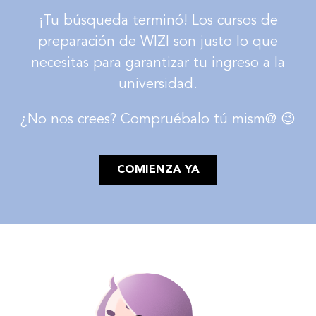
¡Tu búsqueda terminó! Los cursos de
preparación de WIZI son justo lo que
necesitas para garantizar tu ingreso a la
universidad.
¿No nos crees? Compruébalo tú mism@ 😉
COMIENZA YA