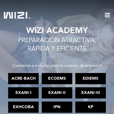
WIZI ACADEMY
PREPARACIÓN ATRACTIVA,
RÁPIDA Y EFICIENTE
¡Comienza a estudiar para tu examen de admisión!
ACRE-BACH
ECOEMS
EDIEMS
EXANI-I
EXANI-II
EXANI-III
EXHCOBA
IPN
KP