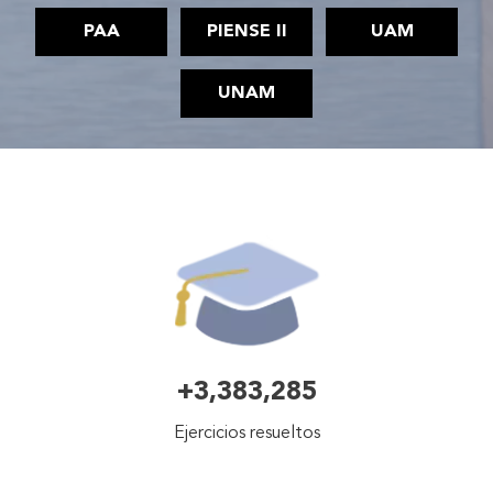
PAA
PIENSE II
UAM
UNAM
+3,383,285
Ejercicios resueltos