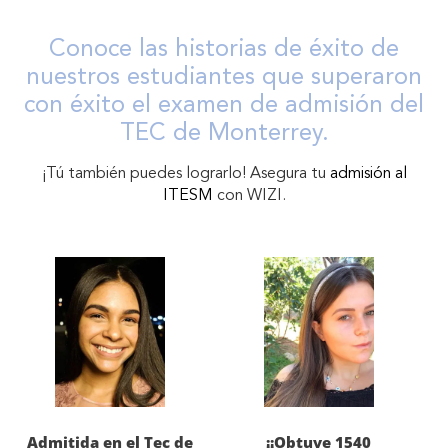
Conoce las historias de éxito de
nuestros estudiantes que superaron
con éxito el examen de admisión del
TEC de Monterrey.
¡Tú también puedes lograrlo! Asegura tu
admisión al
ITESM
con WIZI.
Admitida en el Tec de
¡¡Obtuve 1540