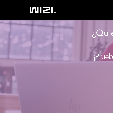
¿Quie
¡Prueb