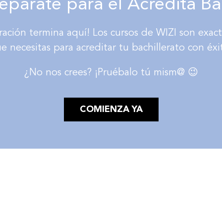
repárate para el Acredita Ba
ración termina aquí! Los cursos de WIZI son exac
e necesitas para acreditar tu bachillerato con éxi
¿No nos crees? ¡Pruébalo tú mism@ 😉
COMIENZA YA