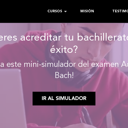
CURSOS
MISIÓN
TESTIM
res acreditar tu bachillera
éxito?
a este mini-simulador del examen A
Bach!
IR AL SIMULADOR