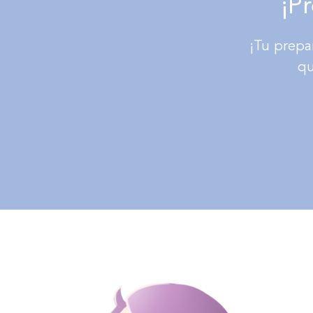
¡P
¡Tu prepa
qu