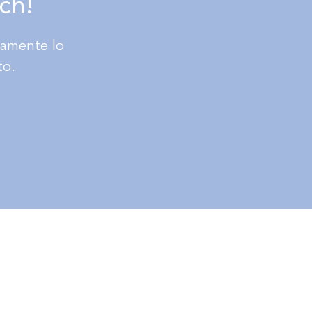
ch!
tamente lo
to.