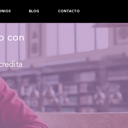
ONIOS
BLOG
CONTACTO
to con
credita