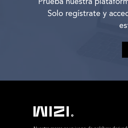
Prueba nuestra platafor
Solo regístrate y acce
es