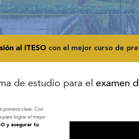
sión al ITESO
con el mejor curso de pre
ma de estudio para el
examen d
e primera clase. Con
 para lograr el mejor
O y asegurar tu