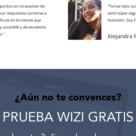
0 puntos en mi examen de
"Tomar este cu
icar respuestas correctas e
sentí súper segu
nfocas en los temas que
Nutrición. Soy 
 accesible y de excelente
o."
Alejandra 
¿Aún no te convences?
PRUEBA WIZI GRATIS