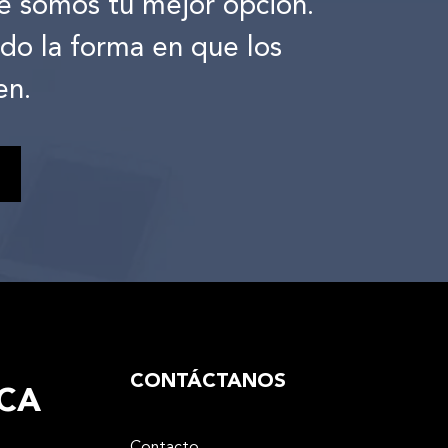
é somos tu mejor opción.
ndo la forma en que los
en.
CONTÁCTANOS
CA