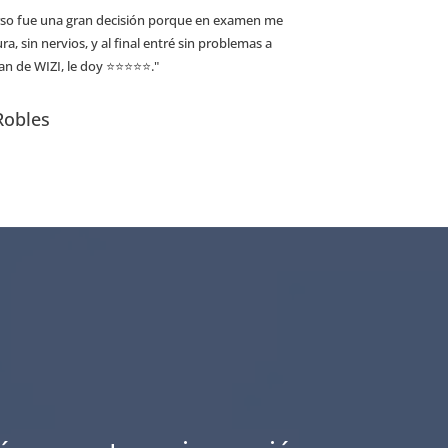
rso fue una gran decisión porque en examen me
ra, sin nervios, y al final entré sin problemas a
fan de WIZI, le doy ⭐⭐⭐⭐⭐."
Robles