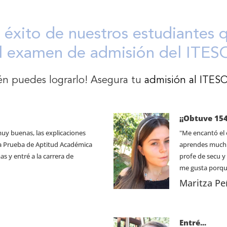
e éxito de nuestros estudiantes 
l examen de admisión del ITES
én puedes lograrlo! Asegura tu
admisión al ITES
¡¡Obtuve 154
muy buenas, las explicaciones
"Me encantó el c
e la Prueba de Aptitud Académica
aprendes muchí
s y entré a la carrera de
profe de secu y
me gusta porque
Maritza Pe
Entré...