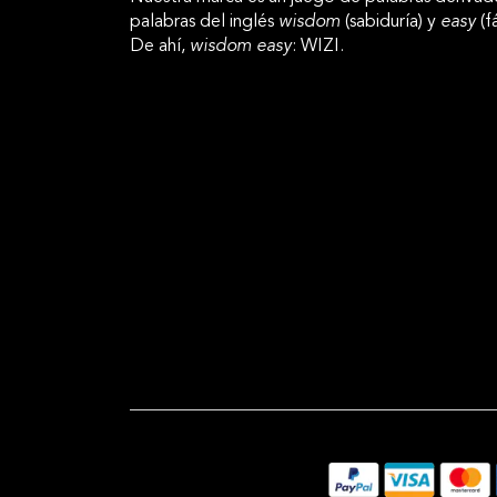
palabras del inglés
wisdom
(sabiduría) y
easy
(fá
De ahí,
wisdom easy
: WIZI.