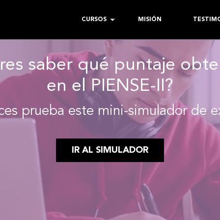
CURSOS
MISIÓN
TESTIM
res saber qué puntaje obte
en el PIENSE-II?
ces prueba este mini-simulador de 
IR AL SIMULADOR