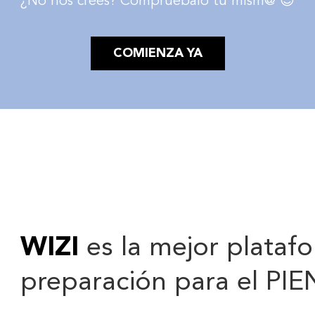
¿No nos crees? Compruébalo tú mism@ 😉
COMIENZA YA
WIZI
es la mejor platafo
preparación para el PIEN