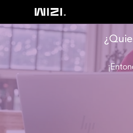
¿Quie
¡Enton