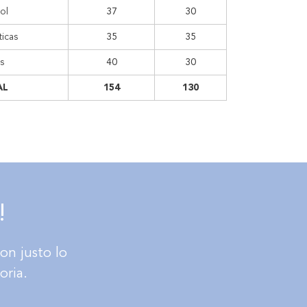
ol
37
30
icas
35
35
s
40
30
AL
154
130
!
on justo lo
oria.