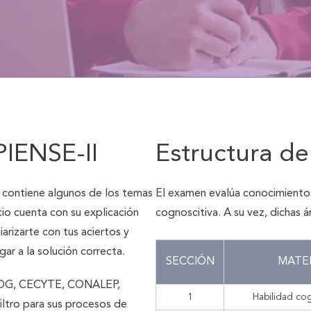
PIENSE-II
Estructura de
 contiene algunos de los temas
El examen evalúa conocimientos
io cuenta con su explicación
cognoscitiva. A su vez, dichas á
arizarte con tus aciertos y
gar a la solución correcta.
SECCIÓN
MATE
a UDG, CECYTE, CONALEP,
1
Habilidad cog
filtro para sus procesos de