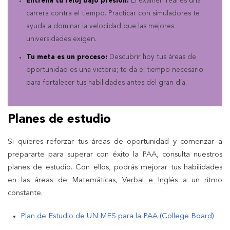
Entrena tu reloj bajo presión:
El examen real es una
carrera contra el tiempo. Practicar con simuladores te
ayuda a dominar la velocidad que las mejores
universidades exigen.
Tu meta es un proceso:
Descubrir hoy tus áreas de
oportunidad es una victoria; te da el tiempo necesario
para fortalecer tus habilidades antes del gran día.
Planes de estudio
Si quieres reforzar tus áreas de oportunidad y comenzar a
prepararte para superar con éxito la PAA, consulta nuestros
planes de estudio. Con ellos, podrás mejorar tus habilidades
en las áreas de
Matemáticas, Verbal e Inglés
a un ritmo
constante.
Plan de Estudio de UN MES para la PAA (College Board)