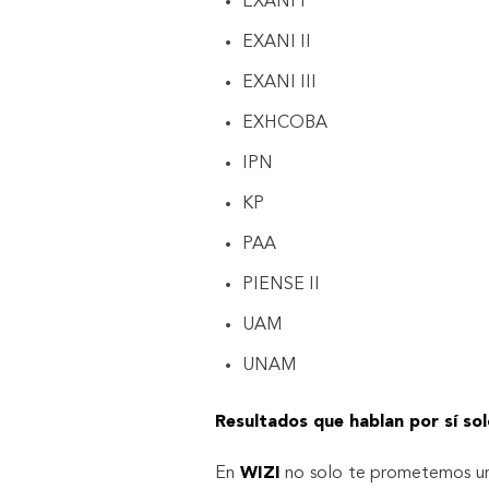
EXANI I
EXANI II
EXANI III
EXHCOBA
IPN
KP
PAA
PIENSE II
UAM
UNAM
Resultados que hablan por sí so
En
WIZI
no solo te prometemos una