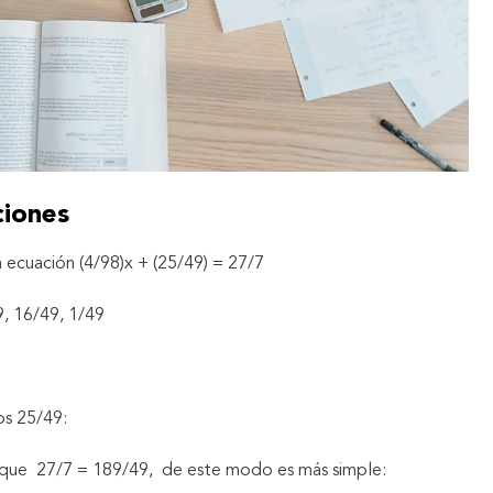
ciones
a ecuación (4/98)x + (25/49) = 27/7
9, 16/49, 1/49
s 25/49:
r que 27/7 = 189/49, de este modo es más simple: