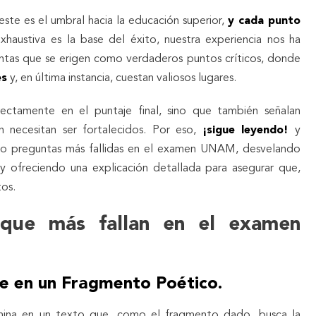
este es el umbral hacia la educación superior,
y cada punto
haustiva es la base del éxito, nuestra experiencia nos ha
untas que se erigen como verdaderos puntos críticos, donde
es
y, en última instancia, cuestan valiosos lugares.
rectamente en el puntaje final, sino que también señalan
 necesitan ser fortalecidos. Por eso,
¡sigue leyendo!
y
co preguntas más fallidas en el examen UNAM, desvelando
y ofreciendo una explicación detallada para asegurar que,
tos.
 que más fallan en el examen
je en un Fragmento Poético.
mina en un texto que, como el fragmento dado, busca la