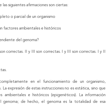
las siguientes afirmaciones son ciertas:
mpleto o parcial de un organismo
ún factores ambientales e históricos
ependiente del genoma?
 son correctas. II y III son correctas. I y III son correctas. I y II
tas.
completamente en el funcionamiento de un organismo,
. La expresión de estas instrucciones no es estática, sino que
s ambientales e históricos (epigenéticos). La información
el genoma; de hecho, el genoma es la totalidad de esa