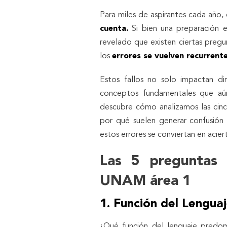
Para miles de aspirantes cada año, 
cuenta.
Si bien una preparación ex
revelado que existen ciertas preg
los
errores se vuelven recurrent
Estos fallos no solo impactan di
conceptos fundamentales que aún
descubre cómo analizamos las cin
por qué suelen generar confusión 
estos errores se conviertan en acier
Las 5 preguntas
UNAM área 1
1. Función del Lengua
¿Qué función del lenguaje predo