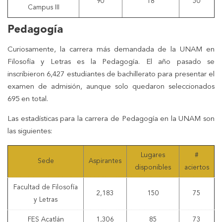
90
18
50
Campus III
Pedagogía
Curiosamente, la carrera más demandada de la UNAM en
Filosofía y Letras es la Pedagogía. El año pasado se
inscribieron 6,427 estudiantes de bachillerato para presentar el
examen de admisión, aunque solo quedaron seleccionados
695 en total.
Las estadísticas para la carrera de Pedagogía en la UNAM son
las siguientes:
Lugares
#
Sede
Aspirantes
disponibles
aciertos
Facultad de Filosofía
2,183
150
75
y Letras
FES Acatlán
1,306
85
73