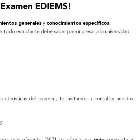
l Examen EDIEMS!
mientos generales
y
conocimientos específicos
.
 todo estudiante debe saber para ingresar a la universidad:
racterísticas del examen, te invitamos a consultar nuestro
S
orma más eficiente, WIZI te ofrece una
guía
completa y