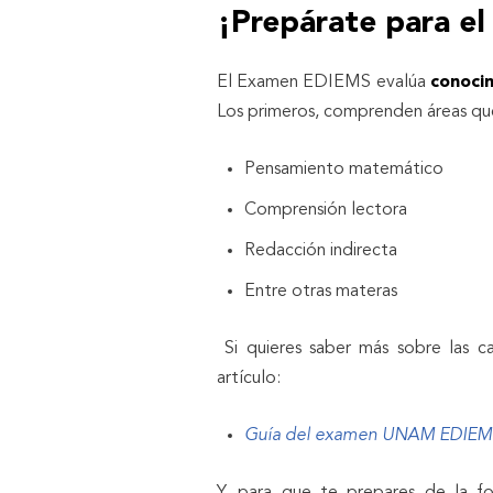
¡Prepárate para e
El Examen EDIEMS
evalúa
conoci
Los primeros, comprenden áreas que
Pensamiento matemático
Comprensión lectora
Redacción indirecta
Entre otras materas
Si quieres saber más sobre las ca
artículo:
Guía del examen UNAM EDIEM
Y, para que te prepares de la f