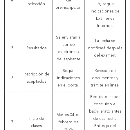
4
de
selección
IA, seguir
preinscripción
indicaciones de
Exámenes
Internos.
Se enviarán al
La fecha se
correo
5
Resultados
notificará después
electrónico
del examen.
del aspirante
Según
Revisión de
Inscripción de
6
indicaciones
documentos y
aceptados
en el portal
trámite en línea.
Requisito: haber
concluido el
bachillerato antes
Martes 04 de
Inicio de
de esa fecha.
7
febrero de
clases
Entrega del
2026