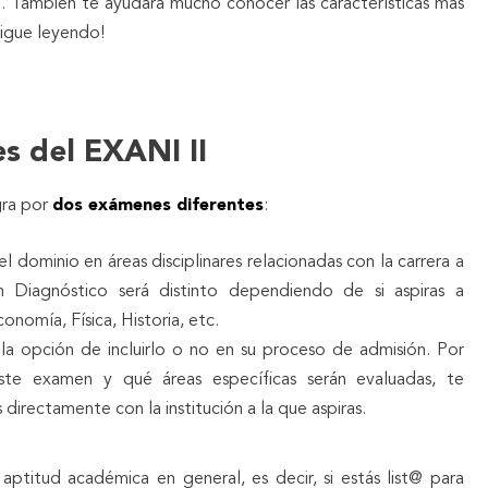
. También te ayudará mucho conocer las características más
sigue leyendo!
s del EXANI II
gra por
dos exámenes diferentes
:
el dominio en áreas disciplinares relacionadas con la carrera a
n Diagnóstico será distinto dependiendo de si aspiras a
nomía, Física, Historia, etc.
 la opción de incluirlo o no en su proceso de admisión. Por
este examen y qué áreas específicas serán evaluadas, te
irectamente con la institución a la que aspiras.
aptitud académica en general, es decir, si estás list@ para