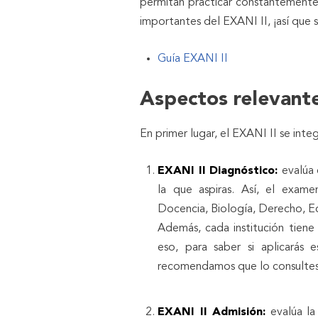
permitan practicar constantemente
importantes del EXANI II, ¡así que 
Guía EXANI II
Aspectos relevante
En primer lugar, el EXANI II se inte
EXANI II Diagn
ó
stico:
evalúa 
la que aspiras. Así, el exame
Docencia, Biología, Derecho, Eco
Además, cada institución
tiene
eso, para saber si aplicarás 
recomendamos que lo consultes d
EXANI II Admisión:
evalúa la 