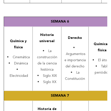
SEMANA 6
Historia
Derecho
Química y
universal
Química y
física
•
física
• La
Argumentos
• Cinemática
construcción
e importancia
• El átom
• Dinámica
de la ciencia
del derecho
• Tabla
•
histórica
• La
periódica
Electricidad
• Siglo XIX
Constitución
• Siglo XX
SEMANA 7
Historia de