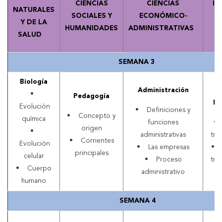
CIENCIAS
CIENCIAS
IN
NATURALES
SOCIALES Y
ECONÓMICO-
Y DE LA
HUMANIDADES
ADMINISTRATIVAS
SALUD
SEMANA 3
Biología
Administración
•
Pedagogía
Ma
Evolución
• Definiciones y
• Concepto y
química
funciones
• 
origen
•
administrativas
tri
• Corrientes
Evolución
• Las empresas
• 
principales
celular
• Proceso
tri
• Cuerpo
administrativo
humano
SEMANA 4