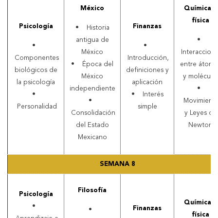
México
Química y
física
Psicología
Finanzas
• Historia
antigua de
•
•
•
México
Interaccion
Componentes
Introducción,
• Época del
entre átomo
biológicos de
definiciones y
México
y molécula
la psicología
aplicación
independiente
•
•
• Interés
•
Movimient
Personalidad
simple
Consolidación
y Leyes de
del Estado
Newton
Mexicano
SEMANA 8
Filosofía
Psicología
Química y
•
Finanzas
•
física