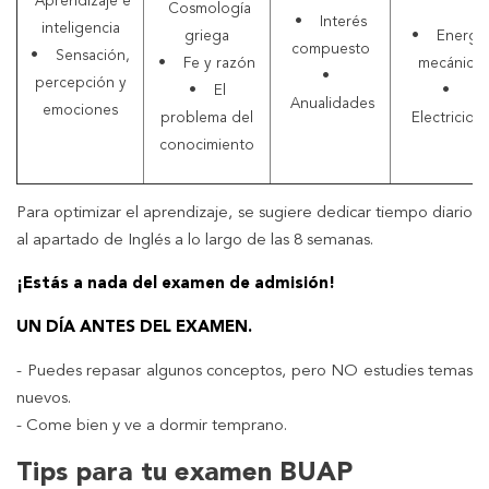
Aprendizaje e
Cosmología
• Interés
inteligencia
griega
• Energía
compuesto
• Sensación,
• Fe y razón
mecánica
•
percepción y
• El
•
Anualidades
emociones
problema del
Electricida
conocimiento
Para optimizar el aprendizaje, se sugiere dedicar tiempo diario
al apartado de Inglés a lo largo de las 8 semanas.
¡Estás a nada del examen de admisión!
UN DÍA ANTES DEL EXAMEN.
- Puedes repasar algunos conceptos, pero NO estudies temas
nuevos.
- Come bien y ve a dormir temprano.
Tips para tu examen BUAP