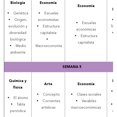
Biología
Economía
Economía
Ma
• Genética
• Escuelas
• Origen,
economistas
• 
• Escuelas
evolución y
• Estructura
Tri
económicas
diversidad
capitalista
• 
• Estructura
biológica
•
e
capitalista
• Medio
Macroeconomía
ambiente
SEMANA 5
Química y
Ma
Arte
Economía
física
• D
• Concepto
• Clases sociales
• El átomo
u
• Corrientes
• Variables
• Tabla
• A
artísticas
macroeconómicas
periódica
de