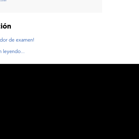
tual
ión
ador de examen!
 leyendo...