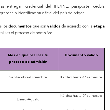
rás entregar: credencial del IFE/INE, pasaporte, cédula
igratoria o identificación oficial del país de origen.
s los
documentos
que son
válidos
de acuerdo con la
etapa
alizas el proceso de admisión:
Mes en que realices tu
Documento válido
proceso de admisión
Septiembre-Diciembre
Kárdex hasta 4° semestre
Kárdex hasta 5° semestre
Enero-Agosto