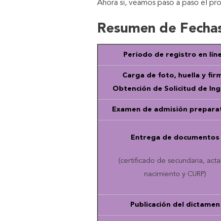
Ahora sí, veamos paso a paso el pr
Resumen de Fecha
Periodo de registro en lín
Carga de foto, huella y fir
Obtención de Solicitud de In
Examen de admisión prepara
Entrega de documentos
(certificado de secundaria, act
nacimiento y CURP)
Publicación del dictamen