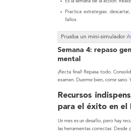
Es la semana de la acción. Reali
Practica estrategias: descartar
fallos.
Prueba un mini-simulador
A
Semana 4: repaso gene
mental
¡Recta final! Repasa todo. Consoli
examen. Duerme bien, come sano. Vis
Recursos indispens
para el éxito en e
Un mes es un desafío, pero hay recu
las herramientas correctas: Desde g