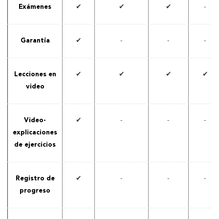
Exámenes
✔
✔
✔
-
Garantía
✔
-
-
-
Lecciones en
✔
✔
✔
✔
video
Video-
✔
-
-
-
explicaciones
de ejercicios
Registro de
✔
-
-
-
progreso