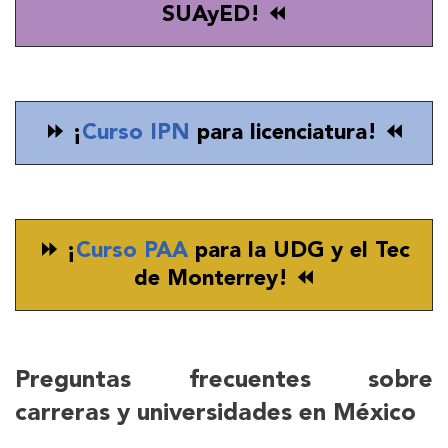
SUAyED! ⏪
⏩ ¡
Curso IPN
para licenciatura! ⏪
⏩ ¡
Curso PAA
para la UDG y el Tec
de Monterrey! ⏪
Preguntas frecuentes sobre
carreras y universidades en México