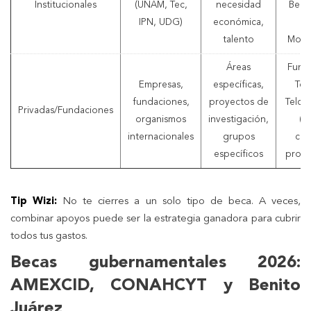
Institucionales
(UNAM, Tec,
necesidad
Beca
IPN, UDG)
económica,
d
talento
Mont
Áreas
Fund
Empresas,
específicas,
Tel
fundaciones,
proyectos de
Telce
Privadas/Fundaciones
organismos
investigación,
(p
internacionales
grupos
cie
específicos
progr
Tip Wizi:
No te cierres a un solo tipo de beca. A veces,
combinar apoyos puede ser la estrategia ganadora para cubrir
todos tus gastos.
Becas gubernamentales 2026:
AMEXCID, CONAHCYT y Benito
Juárez