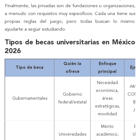
Finalmente, las privadas son de fundaciones u organizaciones,
a menudo con requisitos muy específicos. Cada una tiene sus
propias reglas del juego, pero todas buscan lo mismo:
ayudarte a seguir estudiando.
Tipos de becas universitarias en México
2026
Quién la
Enfoque
Tipo de beca
Ejem
ofrece
principal
Necesidad
AMEX
económica,
Gobierno
CONA
Gubernamentales
áreas
federal/estatal
Ben
estratégicas,
Juá
movilidad
Mérito
Be
Universidades
académico,
UN