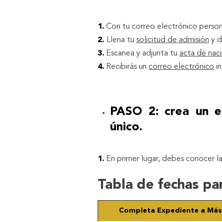
1.
Con tu correo electrónico perso
2.
Llena tu
solicitud de admisión
y d
3.
Escanea y adjunta tu
acta de nac
4.
Recibirás un
correo electrónico
in
PASO 2: crea un e
único.
1.
En primer lugar, debes conocer l
Tabla de fechas pa
Completa Expediente a Má