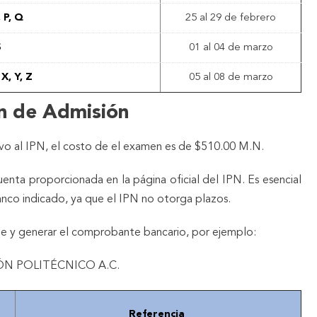
 P, Q
25 al 29 de febrero
S
01 al 04 de marzo
 X, Y, Z
05 al 08 de marzo
n de Admisión
vo al IPN, el costo de el examen es de $510.00 M.N.
enta proporcionada en la página oficial del IPN. Es esencial
anco indicado, ya que el IPN no otorga plazos.
orte y generar el comprobante bancario, por ejemplo:
N POLITÉCNICO A.C.
Referencia