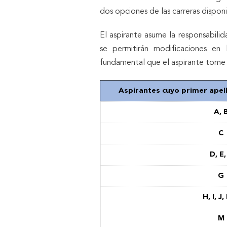
dos opciones de las carreras dispo
El aspirante asume la responsabili
se permitirán modificaciones en
fundamental que el aspirante tome p
Aspirantes cuyo primer apell
A, 
C
D, E,
G
H, I, J,
M