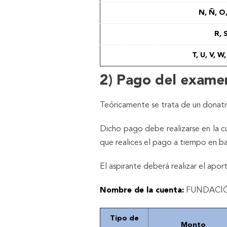
N, Ñ, O,
R, 
T, U, V, W,
2) Pago del exame
Teóricamente se trata de un donati
Dicho pago debe realizarse en la cu
que realices el pago a tiempo en b
El aspirante deberá realizar el ap
Nombre de la cuenta:
FUNDACIÓ
Tipo de
Monto