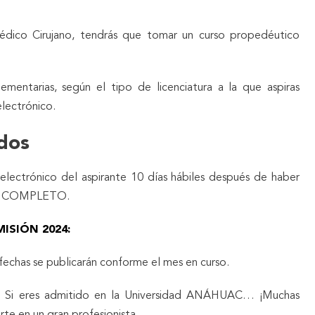
 Médico Cirujano, tendrás que tomar un curso propedéutico
mentarias, según el tipo de licenciatura a la que aspiras
electrónico.
ados
 electrónico del aspirante 10 días hábiles después de haber
ión COMPLETO.
ISIÓN 2024:
 fechas se publicarán conforme el mes en curso.
i@! Si eres admitido en la Universidad ANÁHUAC… ¡Muchas
irte en un gran profesionista.