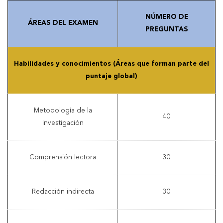
NÚMERO DE
ÁREAS DEL EXAMEN
PREGUNTAS
Habilidades y conocimientos (Áreas que forman parte del
puntaje global)
Metodología de la
40
investigación
Comprensión lectora
30
Redacción indirecta
30