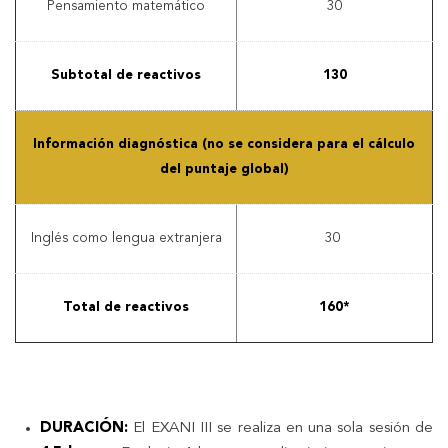
Pensamiento matemático
30
Subtotal de reactivos
130
Información diagnóstica (no se considera para el cálculo
del puntaje global)
Inglés como lengua extranjera
30
Total de reactivos
160*
DURACIÓN:
El EXANI III se realiza en una sola sesión de