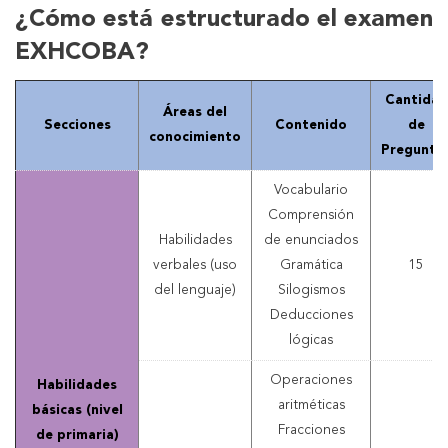
¿Cómo está estructurado el examen
EXHCOBA?
Cantidad
Áreas del
Secciones
Contenido
de
conocimiento
Pregunta
Vocabulario
Comprensión
Habilidades
de enunciados
verbales (uso
Gramática
15
del lenguaje)
Silogismos
Deducciones
lógicas
Operaciones
Habilidades
aritméticas
básicas (nivel
Fracciones
de primaria)